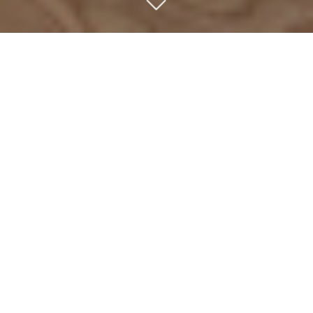
ÜBER UNS
Wir sind eine unabhängige Beteiligungsgesellschaft, die
sich auf Mehrheits- und Minderheitsbeteiligungen an
marktführenden, wachstumsstarken Unternehmen im
deutschsprachigen Raum konzentriert. Seit 1992
investieren wir typischerweise in Wachstums- und
Nachfolgesituationen von familien- und
eigentümergeführten Mittelständlern. Unser erfahrenes
und komplementäres Team betreut aus München eine
Firmengruppe mit neun Beteiligungen.
Wir investierten ausschließlich eigene Mittel der Partner.
Diese Unabhängigkeit von institutionellen Zwängen
ermöglicht uns einen langfristigen Beteiligungshorizont
und damit eine nachhaltige Wertsteigerung bei unseren