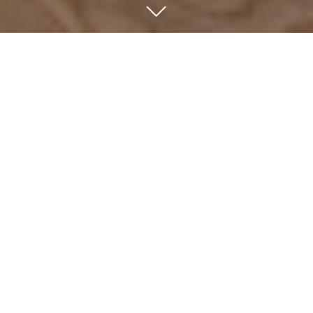
ÜBER UNS
Wir sind eine unabhängige Beteiligungsgesellschaft, die
sich auf Mehrheits- und Minderheitsbeteiligungen an
marktführenden, wachstumsstarken Unternehmen im
deutschsprachigen Raum konzentriert. Seit 1992
investieren wir typischerweise in Wachstums- und
Nachfolgesituationen von familien- und
eigentümergeführten Mittelständlern. Unser erfahrenes
und komplementäres Team betreut aus München eine
Firmengruppe mit neun Beteiligungen.
Wir investierten ausschließlich eigene Mittel der Partner.
Diese Unabhängigkeit von institutionellen Zwängen
ermöglicht uns einen langfristigen Beteiligungshorizont
und damit eine nachhaltige Wertsteigerung bei unseren