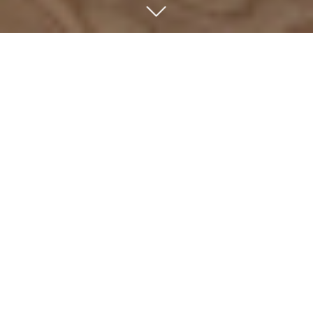
ÜBER UNS
Wir sind eine unabhängige Beteiligungsgesellschaft, die
sich auf Mehrheits- und Minderheitsbeteiligungen an
marktführenden, wachstumsstarken Unternehmen im
deutschsprachigen Raum konzentriert. Seit 1992
investieren wir typischerweise in Wachstums- und
Nachfolgesituationen von familien- und
eigentümergeführten Mittelständlern. Unser erfahrenes
und komplementäres Team betreut aus München eine
Firmengruppe mit neun Beteiligungen.
Wir investierten ausschließlich eigene Mittel der Partner.
Diese Unabhängigkeit von institutionellen Zwängen
ermöglicht uns einen langfristigen Beteiligungshorizont
und damit eine nachhaltige Wertsteigerung bei unseren