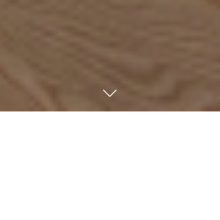
ÜBER UNS
Wir sind eine unabhängige Beteiligungsgesellschaft, die
sich auf Mehrheits- und Minderheitsbeteiligungen an
marktführenden, wachstumsstarken Unternehmen im
deutschsprachigen Raum konzentriert. Seit 1992
investieren wir typischerweise in Wachstums- und